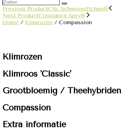
Previous Product
Clb. Schneewittchen®
Next Product
Constance Spry®
Home
/
Klimrozen
/ Compassion
Klimrozen
Klimroos 'Classic'
Grootbloemig / Theehybriden
Compassion
Extra informatie