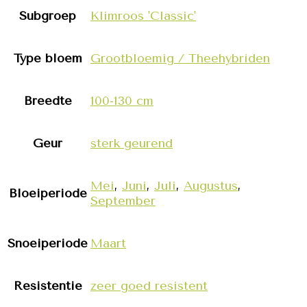
Subgroep
Klimroos 'Classic'
Type bloem
Grootbloemig / Theehybriden
Breedte
100-130 cm
Geur
sterk geurend
Mei
,
Juni
,
Juli
,
Augustus
,
Bloeiperiode
September
Snoeiperiode
Maart
Resistentie
zeer goed resistent